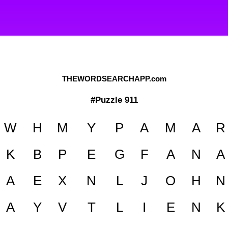
THEWORDSEARCHAPP.com
#Puzzle 911
W
H
M
Y
P
A
M
A
R
K
B
P
E
G
F
A
N
A
A
E
X
N
L
J
O
H
N
A
Y
V
T
L
I
E
N
K