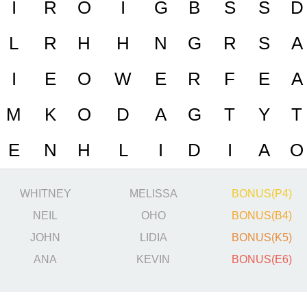
I
R
O
I
G
B
S
S
D
L
R
H
H
N
G
R
S
A
I
E
O
W
E
R
F
E
A
M
K
O
D
A
G
T
Y
T
E
N
H
L
I
D
I
A
O
WHITNEY
MELISSA
BONUS(P4)
NEIL
OHO
BONUS(B4)
JOHN
LIDIA
BONUS(K5)
ANA
KEVIN
BONUS(E6)