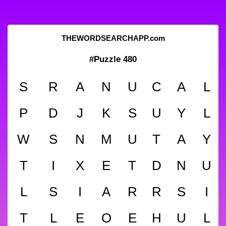
THEWORDSEARCHAPP.com
#Puzzle 480
S
R
A
N
U
C
A
L
P
D
J
K
S
U
Y
L
W
S
N
M
U
T
A
Y
T
I
X
E
T
D
N
U
L
S
I
A
R
R
S
I
T
L
E
O
E
H
U
L