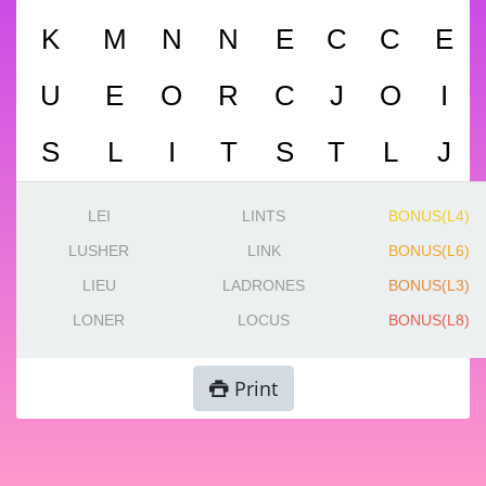
K
M
N
N
E
C
C
E
U
E
O
R
C
J
O
I
S
L
I
T
S
T
L
J
LEI
LINTS
BONUS(L4)
LUSHER
LINK
BONUS(L6)
LIEU
LADRONES
BONUS(L3)
LONER
LOCUS
BONUS(L8)
Print